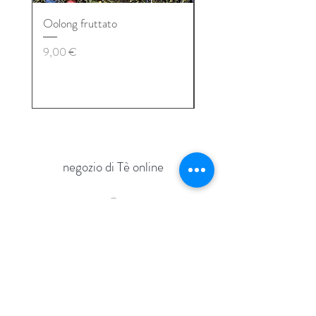
Oolong fruttato
Tè nero Biscottino all’ar
Prezzo
Prezzo
9,00 €
9,00 €
negozio di Tè online
via Zara 15
Mogliano Veneto