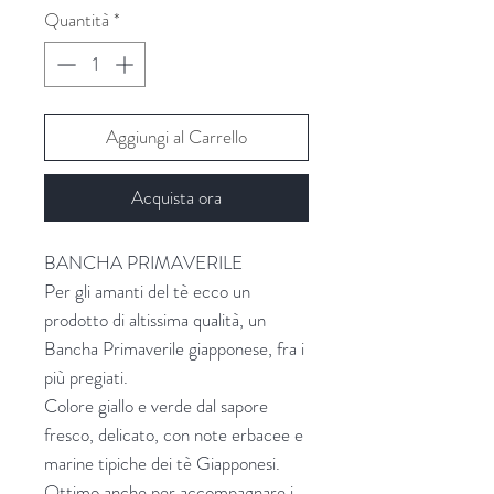
Quantità
*
Aggiungi al Carrello
Acquista ora
BANCHA PRIMAVERILE
Per gli amanti del tè ecco un
prodotto di altissima qualità, un
Bancha Primaverile giapponese, fra i
più pregiati.
Colore giallo e verde dal sapore
fresco, delicato, con note erbacee e
marine tipiche dei tè Giapponesi.
Ottimo anche per accompagnare i