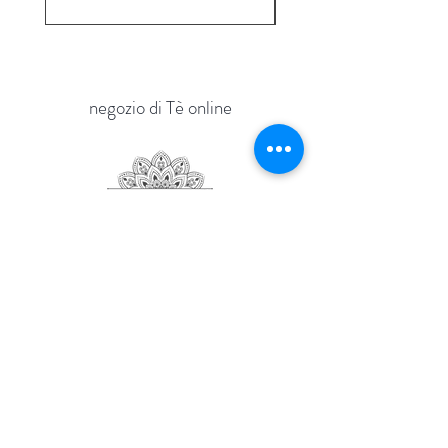
negozio di Tè online
via Zara 15
Mogliano Veneto
TV - Italia
Tel.
+39 340 475 7908
fogliadelte@gmail.com