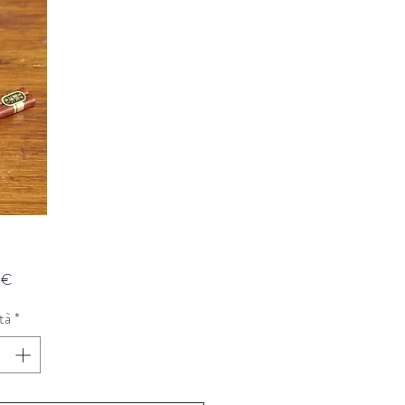
Prezzo
 €
tà
*