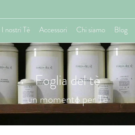
I nostri Tè
Accessori
Chi siamo
Blog
Foglia del tè
un momento per Tè