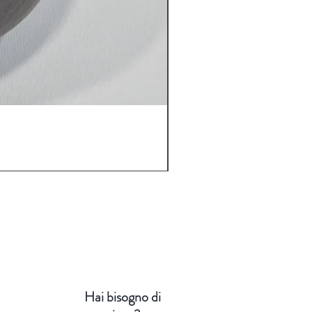
CIOTOLE KARAFURUNA NEKO 
Prezzo
49,00 €
Hai bisogno di