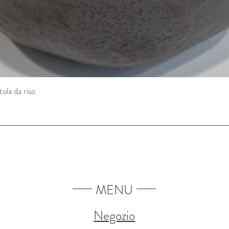
a da riso
Vista rapida
MENU
Negozio