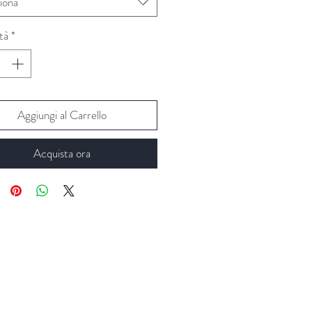
iona
tà
*
Aggiungi al Carrello
Acquista ora