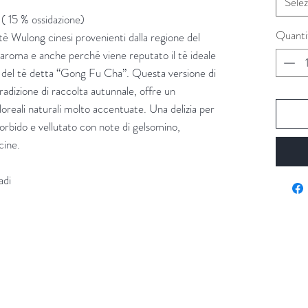
Selez
15 % ossidazione)
Quanti
 tè Wulong cinesi provenienti dalla regione del
o aroma e anche perché viene reputato il tè ideale
a del tè detta “Gong Fu Cha”. Questa versione di
adizione di raccolta autunnale, offre un
loreali naturali molto accentuate. Una delizia per
morbido e vellutato con note di gelsomino,
cine.
adi