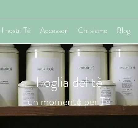
I nostri Tè
Accessori
Chi siamo
Blog
Foglia del tè
un momento per Tè